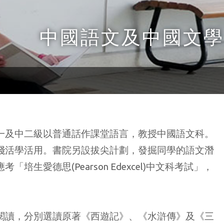
中國語文及中國文學
一及中二級以普通話作課堂語言，教授中國語文科。
踐活學活用。書院另設拔尖計劃，發掘同學的語文潛
愛德思(Pearson Edexcel)中文科考試」，
閱讀，分別選讀原著《西遊記》、《水滸傳》及《三