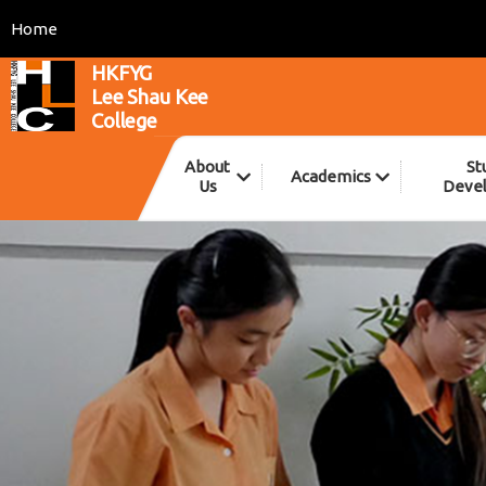
Home
HKFYG
Lee Shau Kee
College
About
St
Academics
Us
Deve