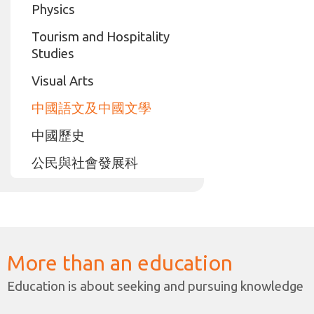
Physics
Tourism and Hospitality
Studies
Visual Arts
中國語文及中國文學
中國歷史
公民與社會發展科
More than an education
Education is about seeking and pursuing knowledge