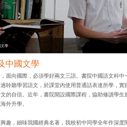
國文學
及中國文學
己，面向國際，必須學好兩文三語。書院中國語文科中
透過聆聽學習語文，於課堂內使用普通話表達所學，實
的自信。近年，書院開設國際課程，協助修讀學生應考「培生
或海外升學。
讀興趣，細味我國經典名著，我校初中同學全年作深度