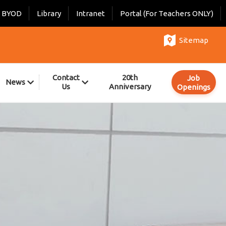
BYOD
Library
Intranet
Portal (For Teachers ONLY)
Sitemap
Contact
20th
Job
News
Us
Anniversary
Openings