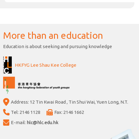
More than an education
Education is about seeking and pursuing knowledge
HKFYG Lee Shau Kee College
Address: 12 Tin Kwai Road , Tin Shui Wai, Yuen Long, N.T.
Tel: 2146 1128
Fax: 2146 1662
E-mail:
hlc@hlc.edu.hk